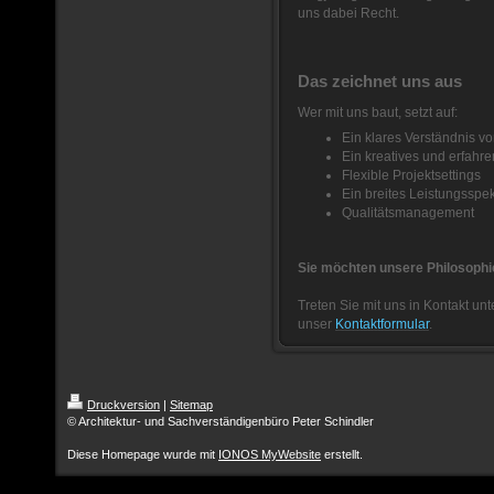
uns dabei Recht.
Das zeichnet uns aus
Wer mit uns baut, setzt auf:
Ein klares Verständnis vo
Ein kreatives und erfahr
Flexible Projektsettings
Ein breites Leistungsspe
Qualitätsmanagement
Sie möchten unsere Philosoph
Treten Sie mit uns in Kontakt un
unser
Kontaktformular
.
Druckversion
|
Sitemap
© Architektur- und Sachverständigenbüro Peter Schindler
Diese Homepage wurde mit
IONOS MyWebsite
erstellt.