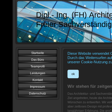
Dipl.- Ing. (FH) Archit
Freier Sachverständi
Startseite
Diese Website verwendet C
Durch das Weitersurfen auf
Das Büro
unserer Cookie-Nutzung zu
Teamprofil
Leistungen
ok
Kontakt
Wir stehen für zeitge
Impressum
Datenschutz
Das Architektur- und Sachverstä
Ziel angetreten, heute die Archi
Wünschen zu entwerfen. Wir ve
aber zeitloses Design mit prof
langjähriger Erfahrung. Die groß