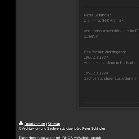
Peter Schindler
Dipl. - Ing. (FH) Architekt
Verbandssachverständiger im B
BBauSV
Beruflicher Werdegang:
1980 bis 1984
Architekturstudium in Karlsruhe
1996 bis 1998
Sachverständigenausbildung in S
Druckversion
|
Sitemap
© Architektur- und Sachverständigenbüro Peter Schindler
Diese Homepage wurde mit
IONOS MyWebsite
erstellt.