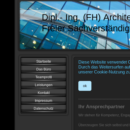
Dipl.- Ing. (FH) Archit
Freier Sachverständi
Startseite
Diese Website verwendet C
Durch das Weitersurfen auf
Das Büro
unserer Cookie-Nutzung zu
Teamprofil
Leistungen
ok
Kontakt
Impressum
Ihr Ansprechpartner
Datenschutz
Wir stehen für Kompetenz, Enga
Überzeugen Sie sich selbst und 